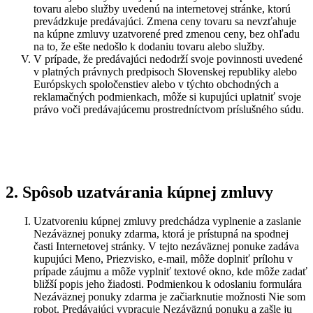
tovaru alebo služby uvedenú na internetovej stránke, ktorú
prevádzkuje predávajúci. Zmena ceny tovaru sa nevzťahuje
na kúpne zmluvy uzatvorené pred zmenou ceny, bez ohľadu
na to, že ešte nedošlo k dodaniu tovaru alebo služby.
V prípade, že predávajúci nedodrží svoje povinnosti uvedené
v platných právnych predpisoch Slovenskej republiky alebo
Európskych spoločenstiev alebo v týchto obchodných a
reklamačných podmienkach, môže si kupujúci uplatniť svoje
právo voči predávajúcemu prostredníctvom príslušného súdu.
2. Spôsob uzatvárania kúpnej zmluvy
Uzatvoreniu kúpnej zmluvy predchádza vyplnenie a zaslanie
Nezáväznej ponuky zdarma, ktorá je prístupná na spodnej
časti Internetovej stránky. V tejto nezáväznej ponuke zadáva
kupujúci Meno, Priezvisko, e-mail, môže doplniť prílohu v
prípade záujmu a môže vyplniť textové okno, kde môže zadať
bližší popis jeho žiadosti. Podmienkou k odoslaniu formulára
Nezáväznej ponuky zdarma je začiarknutie možnosti Nie som
robot. Predávajúci vypracuje Nezáväznú ponuku a zašle ju