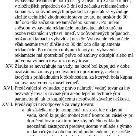
vybavenia reklamácie podľa ust. § 2 písm. m) Zákona ihneď,
v zložitejších prípadoch do 3 dní od začiatku reklamačného
konania, v odôvodnených prípadoch, najmä ak sa vyžaduje
zložité technické zhodnotenie stavu tovaru najneskôr do 30
dní odo dňa začiatku reklamačného konania. Po určení
spôsobu vybavenia reklamácie predávajúci alebo určená
osoba reklamáciu vybaví ihneď, v odôvodnených prípadoch
možno reklamáciu vybaviť aj neskôr. Vybavenie reklamácie
však nesmie trvať dlhšie ako 30 dní odo dňa uplatnenia
reklamácie. Po márnom uplynutí lehoty na vybavenie
reklamácie má spotrebiteľ právo od zmluvy odstúpiť alebo má
právo na výmenu tovaru za nový tovar.
Záruka sa nevzťahuje na vady, na ktoré bol kupujúci v dobe
uzatvárania zmluvy predávajúcim upozornený, alebo o
ktorých s prihliadnutím k okolnostiam, za ktorých bola kúpna
zmluva uzatvorená, musel vedieť.
Predávajúci si vyhradzuje právo nahradiť vadný tovar za iný
bezvadný tovar s rovnakými alebo lepšími technickými
parametrami, ak to kupujúcemu nespôsobí závažné ťažkosti.
Predávajúci nezodpovedá za vady tovaru:
ak zásielka nie je kompletná, resp. ak ide o zjavnú
vadu, ktorú kupujúci mohol zistiť kontrolou zásielky pri
doručení tovaru a ktorú bez zbytočného odkladu
neoznámil zástupcovi predávajúcemu v súlade s týmito
reklamačnými a obchodnými podmienkami, neskoršie