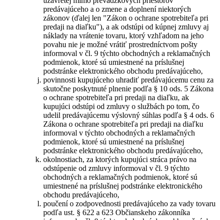
uzavretej mimo prevádzkových priestorov
predávajúceho a o zmene a doplnení niektorých
zákonov (ďalej len "Zákon o ochrane spotrebiteľa pri
predaji na diaľku"), a ak odstúpi od kúpnej zmluvy aj
náklady na vrátenie tovaru, ktorý vzhľadom na jeho
povahu nie je možné vrátiť prostredníctvom pošty
informoval v čl. 9 týchto obchodných a reklamačných
podmienok, ktoré sú umiestnené na príslušnej
podstránke elektronického obchodu predávajúceho,
povinnosti kupujúceho uhradiť predávajúcemu cenu za
skutočne poskytnuté plnenie podľa § 10 ods. 5 Zákona
o ochrane spotrebiteľa pri predaji na diaľku, ak
kupujúci odstúpi od zmluvy o službách po tom, čo
udelil predávajúcemu výslovný súhlas podľa § 4 ods. 6
Zákona o ochrane spotrebiteľa pri predaji na diaľku
informoval v týchto obchodných a reklamačných
podmienok, ktoré sú umiestnené na príslušnej
podstránke elektronického obchodu predávajúceho,
okolnostiach, za ktorých kupujúci stráca právo na
odstúpenie od zmluvy informoval v čl. 9 týchto
obchodných a reklamačných podmienok, ktoré sú
umiestnené na príslušnej podstránke elektronického
obchodu predávajúceho,
poučení o zodpovednosti predávajúceho za vady tovaru
podľa ust. § 622 a 623 Občianskeho zákonníka