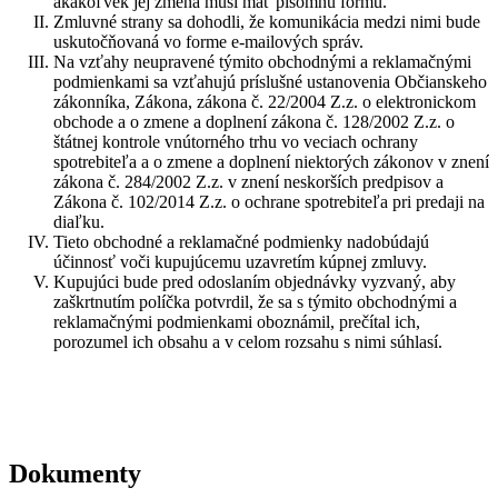
akákoľvek jej zmena musí mať písomnú formu.
Zmluvné strany sa dohodli, že komunikácia medzi nimi bude
uskutočňovaná vo forme e-mailových správ.
Na vzťahy neupravené týmito obchodnými a reklamačnými
podmienkami sa vzťahujú príslušné ustanovenia Občianskeho
zákonníka, Zákona, zákona č. 22/2004 Z.z. o elektronickom
obchode a o zmene a doplnení zákona č. 128/2002 Z.z. o
štátnej kontrole vnútorného trhu vo veciach ochrany
spotrebiteľa a o zmene a doplnení niektorých zákonov v znení
zákona č. 284/2002 Z.z. v znení neskorších predpisov a
Zákona č. 102/2014 Z.z. o ochrane spotrebiteľa pri predaji na
diaľku.
Tieto obchodné a reklamačné podmienky nadobúdajú
účinnosť voči kupujúcemu uzavretím kúpnej zmluvy.
Kupujúci bude pred odoslaním objednávky vyzvaný, aby
zaškrtnutím políčka potvrdil, že sa s týmito obchodnými a
reklamačnými podmienkami oboznámil, prečítal ich,
porozumel ich obsahu a v celom rozsahu s nimi súhlasí.
Dokumenty