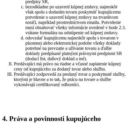
predpisy SR,
bezodkladne po uzavretí kúpnej zmluvy, najneskôr
však spolu s dodaním tovaru poskytnúť kupujúcemu
potvrdenie o uzavretí kúpnej zmluvy na trvanlivom
nosiči, napríklad prostredníctvom emailu. Potvrdenie
musí obsahovať všetky informácie uvedené v bode 2.3.
vrátane formulára na odstúpenie od kúpnej zmluvy.
odovzdať kupujúcemu najneskôr spolu s tovarom v
písomnej alebo elektronickej podobe všetky doklady
potrebné na prevzatie a užívanie tovaru a ďalšie
doklady predpísané platnými právnymi predpismi SR
(dodací list, daňový doklad a iné).
Predávajúci má právo na riadne a včasné zaplatenie kúpnej
ceny od kupujúceho za dodaný tovar alebo službu.
Predávajúci zodpovedá za predaný tovar a poskytnuté služby,
ktorými je hlavne a to tak, že prácu na tovare a službe
vykonávajú certifikovaný odborníci.
4. Práva a povinnosti kupujúceho