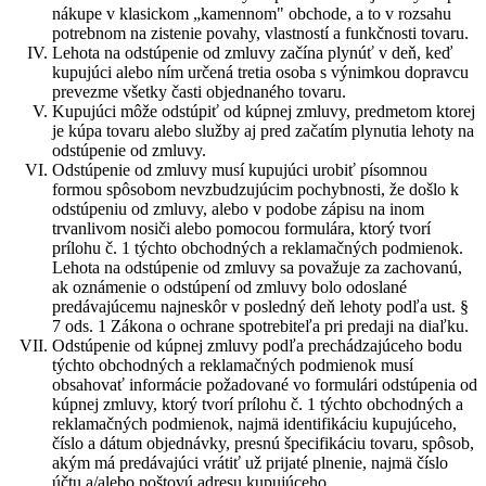
nákupe v klasickom „kamennom" obchode, a to v rozsahu
potrebnom na zistenie povahy, vlastností a funkčnosti tovaru.
Lehota na odstúpenie od zmluvy začína plynúť v deň, keď
kupujúci alebo ním určená tretia osoba s výnimkou dopravcu
prevezme všetky časti objednaného tovaru.
Kupujúci môže odstúpiť od kúpnej zmluvy, predmetom ktorej
je kúpa tovaru alebo služby aj pred začatím plynutia lehoty na
odstúpenie od zmluvy.
Odstúpenie od zmluvy musí kupujúci urobiť písomnou
formou spôsobom nevzbudzujúcim pochybnosti, že došlo k
odstúpeniu od zmluvy, alebo v podobe zápisu na inom
trvanlivom nosiči alebo pomocou formulára, ktorý tvorí
prílohu č. 1 týchto obchodných a reklamačných podmienok.
Lehota na odstúpenie od zmluvy sa považuje za zachovanú,
ak oznámenie o odstúpení od zmluvy bolo odoslané
predávajúcemu najneskôr v posledný deň lehoty podľa ust. §
7 ods. 1 Zákona o ochrane spotrebiteľa pri predaji na diaľku.
Odstúpenie od kúpnej zmluvy podľa prechádzajúceho bodu
týchto obchodných a reklamačných podmienok musí
obsahovať informácie požadované vo formulári odstúpenia od
kúpnej zmluvy, ktorý tvorí prílohu č. 1 týchto obchodných a
reklamačných podmienok, najmä identifikáciu kupujúceho,
číslo a dátum objednávky, presnú špecifikáciu tovaru, spôsob,
akým má predávajúci vrátiť už prijaté plnenie, najmä číslo
účtu a/alebo poštovú adresu kupujúceho.