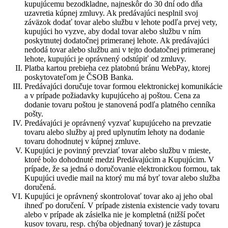
kupujúcemu bezodkladne, najneskôr do 30 dní odo dňa
uzavretia kúpnej zmluvy. Ak predávajúci nesplnil svoj
záväzok dodať tovar alebo službu v lehote podľa prvej vety,
kupujúci ho vyzve, aby dodal tovar alebo službu v ním
poskytnutej dodatočnej primeranej lehote. Ak predávajúci
nedodá tovar alebo službu ani v tejto dodatočnej primeranej
lehote, kupujúci je oprávnený odstúpiť od zmluvy.
Platba kartou prebieha cez platobnú bránu WebPay, ktorej
poskytovateľom je ČSOB Banka.
Predávajúci doručuje tovar formou elektronickej komunikácie
a v prípade požiadavky kupujúceho aj poštou. Cena za
dodanie tovaru poštou je stanovená podľa platného cenníka
pošty.
Predávajúci je oprávnený vyzvať kupujúceho na prevzatie
tovaru alebo služby aj pred uplynutím lehoty na dodanie
tovaru dohodnutej v kúpnej zmluve.
Kupujúci je povinný prevziať tovar alebo službu v mieste,
ktoré bolo dohodnuté medzi Predávajúcim a Kupujúcim. V
prípade, že sa jedná o doručovanie elektronickou formou, tak
Kupujúci uvedie mail na ktorý mu má byť tovar alebo služba
doručená.
Kupujúci je oprávnený skontrolovať tovar ako aj jeho obal
ihneď po doručení. V prípade zistenia existencie vady tovaru
alebo v prípade ak zásielka nie je kompletná (nižší počet
kusov tovaru, resp. chýba objednaný tovar) je zástupca