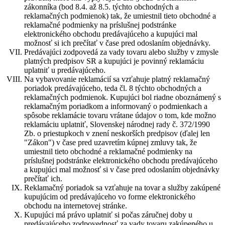
zákonníka (bod 8.4. až 8.5. týchto obchodných a
reklamačných podmienok) tak, že umiestnil tieto obchodné a
reklamačné podmienky na príslušnej podstránke
elektronického obchodu predávajúceho a kupujúci mal
možnosť si ich prečítať v čase pred odoslaním objednávky.
Predávajúci zodpovedá za vady tovaru alebo služby v zmysle
platných predpisov SR a kupujúci je povinný reklamáciu
uplatniť u predávajúceho.
Na vybavovanie reklamácií sa vzťahuje platný reklamačný
poriadok predávajúceho, teda čl. 8 týchto obchodných a
reklamačných podmienok. Kupujúci bol riadne oboznámený s
reklamačným poriadkom a informovaný o podmienkach a
spôsobe reklamácie tovaru vrátane údajov o tom, kde možno
reklamáciu uplatniť, Slovenskej národnej rady č. 372/1990
Zb. o priestupkoch v znení neskorších predpisov (ďalej len
"Zákon") v čase pred uzavretím kúpnej zmluvy tak, že
umiestnil tieto obchodné a reklamačné podmienky na
príslušnej podstránke elektronického obchodu predávajúceho
a kupujúci mal možnosť si v čase pred odoslaním objednávky
prečítať ich.
Reklamačný poriadok sa vzťahuje na tovar a služby zakúpené
kupujúcim od predávajúceho vo forme elektronického
obchodu na internetovej stránke.
Kupujúci má právo uplatniť si počas záručnej doby u
predávajúceho zodpovednosť za vady tovaru zakúpeného u