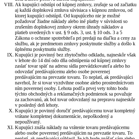
Ak kupujúci odstúpi od kúpnej zmluvy, zrušuje sa od začiatku
aj každá doplnková zmluva súvisiaca s kúpnou zmluvou, od
ktorej kupujúci odstúpil. Od kupujúceho nie je možné
požadovať žiadne náklady alebo iné platby v súvislosti so
zrušením doplnkovej zmluvy okrem úhrady nákladov a
platieb uvedených v ust. § 9 ods. 3, ust. § 10 ods. 3 a 5
Zákona o ochrane spotrebiteľa pri predaji na diaľku a ceny za
službu, ak je predmetom zmluvy poskytnutie služby a došlo k
úplnému poskytnutiu služby.
Kupujúci je povinný bez zbytočného odkladu, najneskôr však
v lehote do 14 dní odo dňa odstúpenia od kúpnej zmluvy
zaslať tovar späť na adresu sídla prevádzkovateľa alebo ho
odovzdať predávajúcemu alebo osobe poverenej
predávajúcim na prevzatie tovaru. To neplatí, ak predávajúci
navrhol, že si tovar vyzdvihne osobne alebo prostredníctvom
ním poverenej osoby. Lehota podľa prvej vety tohto bodu
týchto obchodných a reklamačných podmienok sa považuje
za zachovanú, ak bol tovar odovzdaný na prepravu najneskôr
v posledný deň lehoty.
Kupujúci je povinný doručiť predávajúcemu tovar kompletný
vrátane kompletnej dokumentácie, nepoškodený a
nepoužívaný.
Kupujúci znáša náklady na vrátenie tovaru predávajúcemu
alebo osobe poverenej predávajúcim na prevzatie tovaru. To
neplatí, ak predávajúci súhlasil, že ich bude znášať sám alebo