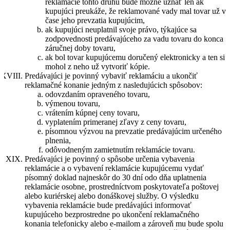
reklamácie tohto druhu bude možné uznať len ak
kupujúci preukáže, že reklamované vady mal tovar už v
čase jeho prevzatia kupujúcim,
ak kupujúci neuplatnil svoje právo, týkajúce sa
zodpovednosti predávajúceho za vadu tovaru do konca
záručnej doby tovaru,
ak bol tovar kupujúcemu doručený elektronicky a ten si
mohol z neho už vytvoriť kópie.
Predávajúci je povinný vybaviť reklamáciu a ukončiť
reklamačné konanie jedným z nasledujúcich spôsobov:
odovzdaním opraveného tovaru,
výmenou tovaru,
vrátením kúpnej ceny tovaru,
vyplatením primeranej zľavy z ceny tovaru,
písomnou výzvou na prevzatie predávajúcim určeného
plnenia,
odôvodneným zamietnutím reklamácie tovaru.
Predávajúci je povinný o spôsobe určenia vybavenia
reklamácie a o vybavení reklamácie kupujúcemu vydať
písomný doklad najneskôr do 30 dní odo dňa uplatnenia
reklamácie osobne, prostredníctvom poskytovateľa poštovej
alebo kuriérskej alebo donáškovej služby. O výsledku
vybavenia reklamácie bude predávajúci informovať
kupujúceho bezprostredne po ukončení reklamačného
konania telefonicky alebo e-mailom a zároveň mu bude spolu