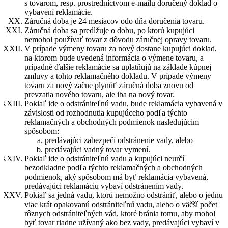
s tovarom, resp. prostredníctvom e-mailu doručený doklad o
vybavení reklamácie.
Záručná doba je 24 mesiacov odo dňa doručenia tovaru.
Záručná doba sa predlžuje o dobu, po ktorú kupujúci
nemohol používať tovar z dôvodu záručnej opravy tovaru.
V prípade výmeny tovaru za nový dostane kupujúci doklad,
na ktorom bude uvedená informácia o výmene tovaru, a
prípadné ďalšie reklamácie sa uplatňujú na základe kúpnej
zmluvy a tohto reklamačného dokladu. V prípade výmeny
tovaru za nový začne plynúť záručná doba znovu od
prevzatia nového tovaru, ale iba na nový tovar.
Pokiaľ ide o odstrániteľnú vadu, bude reklamácia vybavená v
závislosti od rozhodnutia kupujúceho podľa týchto
reklamačných a obchodných podmienok nasledujúcim
spôsobom:
predávajúci zabezpečí odstránenie vady, alebo
predávajúci vadný tovar vymení.
Pokiaľ ide o odstrániteľnú vadu a kupujúci neurčí
bezodkladne podľa týchto reklamačných a obchodných
podmienok, aký spôsobom má byť reklamácia vybavená,
predávajúci reklamáciu vybaví odstránením vady.
Pokiaľ sa jedná vadu, ktorú nemožno odstrániť, alebo o jednu
viac krát opakovanú odstrániteľnú vadu, alebo o väčší počet
rôznych odstrániteľných vád, ktoré bránia tomu, aby mohol
byť tovar riadne užívaný ako bez vady, predávajúci vybaví v