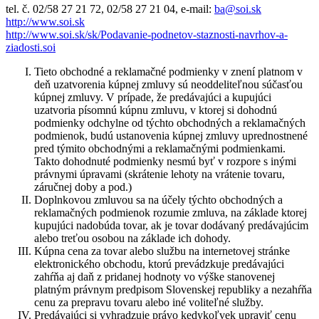
tel. č. 02/58 27 21 72, 02/58 27 21 04, e-mail:
ba@soi.sk
http://www.soi.sk
http://www.soi.sk/sk/Podavanie-podnetov-staznosti-navrhov-a-
ziadosti.soi
Tieto obchodné a reklamačné podmienky v znení platnom v
deň uzatvorenia kúpnej zmluvy sú neoddeliteľnou súčasťou
kúpnej zmluvy. V prípade, že predávajúci a kupujúci
uzatvoria písomnú kúpnu zmluvu, v ktorej si dohodnú
podmienky odchylne od týchto obchodných a reklamačných
podmienok, budú ustanovenia kúpnej zmluvy uprednostnené
pred týmito obchodnými a reklamačnými podmienkami.
Takto dohodnuté podmienky nesmú byť v rozpore s inými
právnymi úpravami (skrátenie lehoty na vrátenie tovaru,
záručnej doby a pod.)
Doplnkovou zmluvou sa na účely týchto obchodných a
reklamačných podmienok rozumie zmluva, na základe ktorej
kupujúci nadobúda tovar, ak je tovar dodávaný predávajúcim
alebo treťou osobou na základe ich dohody.
Kúpna cena za tovar alebo službu na internetovej stránke
elektronického obchodu, ktorú prevádzkuje predávajúci
zahŕňa aj daň z pridanej hodnoty vo výške stanovenej
platným právnym predpisom Slovenskej republiky a nezahŕňa
cenu za prepravu tovaru alebo iné voliteľné služby.
Predávajúci si vyhradzuje právo kedykoľvek upraviť cenu