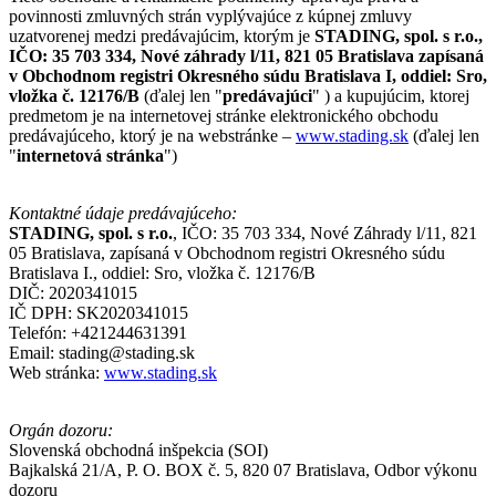
povinnosti zmluvných strán vyplývajúce z kúpnej zmluvy
uzatvorenej medzi predávajúcim, ktorým je
STADING, spol. s r.o.,
IČO: 35 703 334, Nové záhrady l/11, 821 05 Bratislava zapísaná
v Obchodnom registri Okresného súdu Bratislava I, oddiel: Sro,
vložka č. 12176/B
(ďalej len "
predávajúci
" ) a kupujúcim, ktorej
predmetom je na internetovej stránke elektronického obchodu
predávajúceho, ktorý je na webstránke –
www.stading.sk
(ďalej len
"
internetová stránka
")
Kontaktné údaje predávajúceho:
STADING, spol. s r.o.
, IČO: 35 703 334, Nové Záhrady l/11, 821
05 Bratislava, zapísaná v Obchodnom registri Okresného súdu
Bratislava I., oddiel: Sro, vložka č. 12176/B
DIČ: 2020341015
IČ DPH: SK2020341015
Telefón: +421244631391
Email: stading@stading.sk
Web stránka:
www.stading.sk
Orgán dozoru:
Slovenská obchodná inšpekcia (SOI)
Bajkalská 21/A, P. O. BOX č. 5, 820 07 Bratislava, Odbor výkonu
dozoru