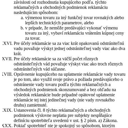
závislosti od rozhodnutia kupujúceho podľa. týchto
reklamačných a obchodných podmienok reklamáciu
nasledujúcim spôsobom:
výmenou tovaru za iný funkčný tovar rovnakých alebo
lepších technických parametrov, alebo
v prípade, že nemôže predávajúci vykonať výmenu
tovaru za iný, vybaví reklamáciu vrátením kúpnej ceny
za tovar.
Pre účely reklamácie sa za viac krát opakovanú odstrániteľnú
vadu považuje výskyt jednej odstrániteľnej vady viac ako dva
krát.
Pre účely reklamácie sa za väčší počet rôznych
odstrániteľných vád považuje výskyt viac ako troch rôznych
odstrániteľných vád súčasne.
Oprávnenie kupujúceho na uplatnenie reklamácie vady tovaru
je po tom, ako využil svoje právo a požiada predávajúceho o
odstránenie vady tovaru podľa týchto reklamačných a
obchodných podmienok skonzumované a bez ohľadu na
výsledok reklamácie bude prípadné opätovné uplatnenie
reklamácie tej istej jedinečnej vady (nie vady rovnakého
druhu) zamietnuté.
Ustanovenia čl. 8 týchto reklamačných a obchodných
podmienok výslovne neplatia pre subjekty nespĺňajúce
definíciu spotrebiteľa uvedenú v ust. § 2 písm. a) Zákona.
Pokiaľ spotrebiteľ nie je spokojný so spôsobom, ktorým