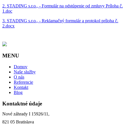
2. STADING s.r.o., - Formulár na odstúpenie od zmluvy Príloha č.
1.doc
3. STADING s.r.o., - Reklamačný formulár a protokol príloha č.
2.docx
MENU
Domov
Naše služby
O nás
Referencie
Kontakt
Blog
Kontaktné údaje
Nové záhrady I 15926/11,
821 05 Bratislava