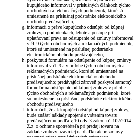
kupujúceho informoval v príslušných článkoch týchto
obchodných a reklamačných podmienok, ktoré sú
umiestnené na príslušnej podstránke elektronického
obchodu predávajúceho,
informácii o práve kupujúceho odstúpiť od kúpnej
zmluvy, o podmienkach, lehote a postupe pri
uplatňovaní práva na odstúpenie od zmluvy informoval
v čl. 9 týchto obchodných a reklamačných podmienok,
ktoré sú umiestnené na príslušnej podstránke
elektronického obchodu predávajúceho,
poskytnutí formuláru na odstúpenie od kúpnej zmluvy
informoval v čl. 9 a v prílohe týchto obchodných a
reklamačných podmienok, ktoré sú umiestnené na
príslušnej podstránke elektronického obchodu
predávajúceho; predávajúci zároveň poskytol samotný
formulár na odstúpenie od kúpnej zmluvy v prílohe
týchto obchodných a reklamačných podmienok, ktoré
sú umiestnené na príslušnej podstránke elektronického
obchodu predávajúceho
informácii, že ak kupujúci odstúpi od kúpnej zmluvy,
bude znášať náklady spojené s vrátením tovaru
predávajúcemu podľa § 10 ods. 3 zákona č. 102/2014
Z.z. o ochrane spotrebiteľa pri predaji tovaru na
základe zmluvy uzavretej na diaľku alebo zmluvy