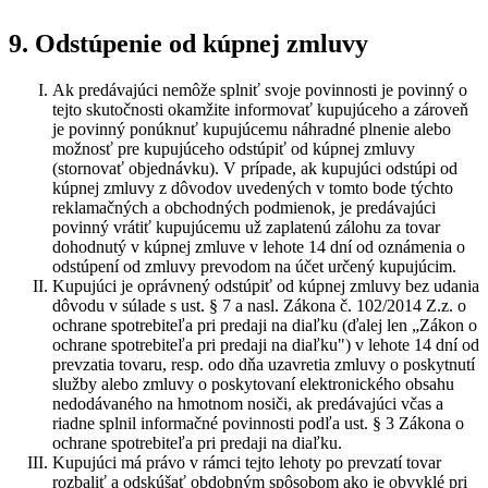
9. Odstúpenie od kúpnej zmluvy
Ak predávajúci nemôže splniť svoje povinnosti je povinný o
tejto skutočnosti okamžite informovať kupujúceho a zároveň
je povinný ponúknuť kupujúcemu náhradné plnenie alebo
možnosť pre kupujúceho odstúpiť od kúpnej zmluvy
(stornovať objednávku). V prípade, ak kupujúci odstúpi od
kúpnej zmluvy z dôvodov uvedených v tomto bode týchto
reklamačných a obchodných podmienok, je predávajúci
povinný vrátiť kupujúcemu už zaplatenú zálohu za tovar
dohodnutý v kúpnej zmluve v lehote 14 dní od oznámenia o
odstúpení od zmluvy prevodom na účet určený kupujúcim.
Kupujúci je oprávnený odstúpiť od kúpnej zmluvy bez udania
dôvodu v súlade s ust. § 7 a nasl. Zákona č. 102/2014 Z.z. o
ochrane spotrebiteľa pri predaji na diaľku (ďalej len „Zákon o
ochrane spotrebiteľa pri predaji na diaľku") v lehote 14 dní od
prevzatia tovaru, resp. odo dňa uzavretia zmluvy o poskytnutí
služby alebo zmluvy o poskytovaní elektronického obsahu
nedodávaného na hmotnom nosiči, ak predávajúci včas a
riadne splnil informačné povinnosti podľa ust. § 3 Zákona o
ochrane spotrebiteľa pri predaji na diaľku.
Kupujúci má právo v rámci tejto lehoty po prevzatí tovar
rozbaliť a odskúšať obdobným spôsobom ako je obvyklé pri