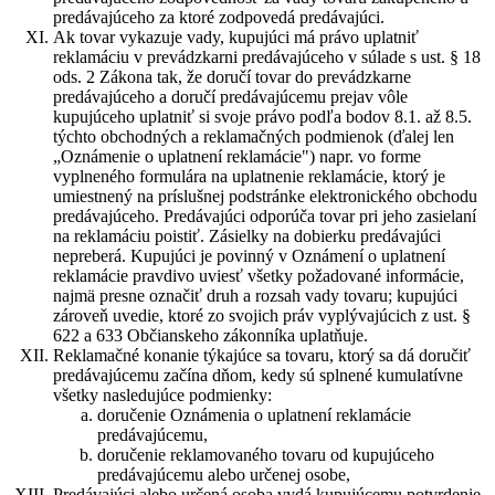
predávajúceho za ktoré zodpovedá predávajúci.
Ak tovar vykazuje vady, kupujúci má právo uplatniť
reklamáciu v prevádzkarni predávajúceho v súlade s ust. § 18
ods. 2 Zákona tak, že doručí tovar do prevádzkarne
predávajúceho a doručí predávajúcemu prejav vôle
kupujúceho uplatniť si svoje právo podľa bodov 8.1. až 8.5.
týchto obchodných a reklamačných podmienok (ďalej len
„Oznámenie o uplatnení reklamácie") napr. vo forme
vyplneného formulára na uplatnenie reklamácie, ktorý je
umiestnený na príslušnej podstránke elektronického obchodu
predávajúceho. Predávajúci odporúča tovar pri jeho zasielaní
na reklamáciu poistiť. Zásielky na dobierku predávajúci
nepreberá. Kupujúci je povinný v Oznámení o uplatnení
reklamácie pravdivo uviesť všetky požadované informácie,
najmä presne označiť druh a rozsah vady tovaru; kupujúci
zároveň uvedie, ktoré zo svojich práv vyplývajúcich z ust. §
622 a 633 Občianskeho zákonníka uplatňuje.
Reklamačné konanie týkajúce sa tovaru, ktorý sa dá doručiť
predávajúcemu začína dňom, kedy sú splnené kumulatívne
všetky nasledujúce podmienky:
doručenie Oznámenia o uplatnení reklamácie
predávajúcemu,
doručenie reklamovaného tovaru od kupujúceho
predávajúcemu alebo určenej osobe,
Predávajúci alebo určená osoba vydá kupujúcemu potvrdenie