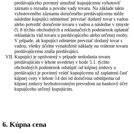
predávajúceho povinný umožniť kupujúcemu vyhotoviť
záznam o rozsahu a povahe vady tovaru. Na základe takto
vyhotoveného záznamu doručeného predávajúcemu môže
následne kupujúci odmietnuť prevziať dodaný tovar s vadou
alebo potvrdiť doručenie tovaru s vadou a následne v zmysle
čl. 8 týchto obchodných a reklamačných podmienok uplatniť
reklamáciu vád tovaru u predávajúceho alebo určenej osoby.
V prípade, ak kupujúci odmietne prevziať dodaný tovar s
vadou, všetky účelne vynaložené náklady na vrátenie tovaru
predávajúcemu znáša predávajúci.
Kupujúci je oprávnený v prípade nedodania tovaru
predávajúcim v lehote uvedenej v bode 5.1. týchto
obchodných podmienok odstúpiť od kúpnej zmluvy a
predávajúci je povinný vrátiť kupujúcemu už zaplatenú časť
kúpnej ceny v lehote 14 dní od doručenia odstúpenia od
kúpnej zmluvy bezhotovostným prevodom na bankový účet
kupujúceho určený kupujúcim.
6. Kúpna cena