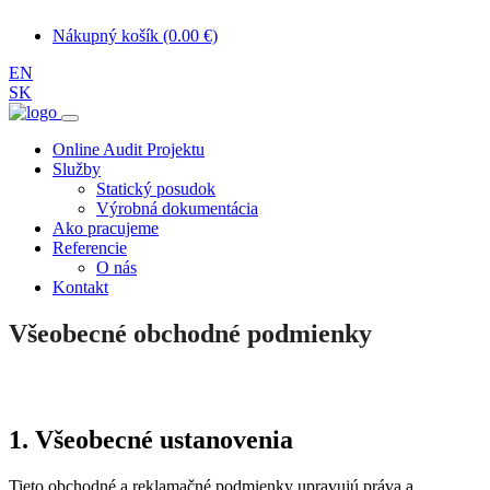
Nákupný košík (0.00 €)
EN
SK
Online Audit Projektu
Služby
Statický posudok
Výrobná dokumentácia
Ako pracujeme
Referencie
O nás
Kontakt
Všeobecné obchodné podmienky
1. Všeobecné ustanovenia
Tieto obchodné a reklamačné podmienky upravujú práva a