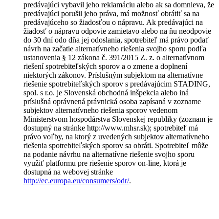
predávajúci vybavil jeho reklamáciu alebo ak sa domnieva, že
predávajúci porušil jeho práva, má možnosť obrátiť sa na
predávajúceho so žiadosťou o nápravu. Ak predávajúci na
žiadosť o nápravu odpovie zamietavo alebo na ňu neodpovie
do 30 dní odo dňa jej odoslania, spotrebiteľ má právo podať
návrh na začatie alternatívneho riešenia svojho sporu podľa
ustanovenia § 12 zákona č. 391/2015 Z. z. o alternatívnom
riešení spotrebiteľských sporov a o zmene a doplnení
niektorých zákonov. Príslušným subjektom na alternatívne
riešenie spotrebiteľských sporov s predávajúcim STADING,
spol. s r.o. je Slovenská obchodná inšpekcia alebo iná
príslušná oprávnená právnická osoba zapísaná v zozname
subjektov alternatívneho riešenia sporov vedenom
Ministerstvom hospodárstva Slovenskej republiky (zoznam je
dostupný na stránke http://www.mhsr.sk); spotrebiteľ má
právo voľby, na ktorý z uvedených subjektov alternatívneho
riešenia spotrebiteľských sporov sa obráti. Spotrebiteľ môže
na podanie návrhu na alternatívne riešenie svojho sporu
využiť platformu pre riešenie sporov on-line, ktorá je
dostupná na webovej stránke
http://ec.europa.eu/consumers/odr/
.