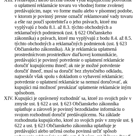
o uplatnení reklamácie tovaru vo vhodnej forme zvolenej
predávajúcim, napr. vo forme mailu alebo v písomnej podobe,
v ktorom je povinný presne označiť reklamované vady tovaru
a ešte raz poučí spotrebiteľa o jeho právach, ktoré mu
vyplývajú z bodu 8.1. až 8.3. týchto obchodných a
reklamačných podmienok (ust. § 622 Občianskeho
zákonníka) a právach, ktoré mu vyplývajú z bodu 8.4. až 8.5.
týchto obchodných a reklamačných podmienok (ust. § 623
Občianskeho zákonníka). Ak je reklamácia uplatnená
prostredníctvom prostriedkov diaľkovej komunikácie,
predávajúci je povinný potvrdenie o uplatnení reklamácie
doručiť kupujúcemu ihneď; ak nie je možné potvrdenie
doručiť ihneď, musí sa doručiť bez zbytočného odkladu,
najneskôr však spolu s dokladom o vybavení reklamácie;
potvrdenie o uplatnení reklamácie sa nemusí doručovať, ak
kupujúci má možnosť preukázať uplatnenie reklamácie iným
spôsobom.
Kupujúci je oprávnený rozhodnúť sa, ktoré zo svojich práv v
zmysle ust. § 622 a ust. § 623 Občianskeho zákonníka
uplatňuje a zároveň je povinný bezodkladne informáciu o
svojom rozhodnutí doručiť predávajúcemu. Na základe
rozhodnutia kupujúceho, ktoré zo svojich práv v zmysle ust. §
622 a ust. § 623 Občianskeho zákonníka uplatňuje je
predávajúci alebo určená osoba povinná určiť spôsob