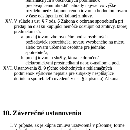
reklamačných a obchodných podmienok
predávajúcemu uhradiť náhrady najviac vo výške
rozdielu medzi kúpnou cenou tovaru a hodnotou tovaru
v čase odstúpenia od kúpnej zmluvy.
V súlade s ust. § 7 ods. 6 Zákona o ochrane spotrebiteľa pri
predaji na diaľku kupujúci nemôže odstúpiť od zmluvy, ktorej
predmetom sú:
predaj tovaru zhotoveného podľa osobitných
požiadaviek spotrebiteľa, tovaru vyrobeného na mieru
alebo tovaru určeného osobitne pre jedného
spotrebiteľa,
predaj tovaru a služby, ktorá je doručená
elektronickými prostriedkami napr. e-mailom a pod.
Ustanovenia čl. 9 týchto obchodných a reklamačných
podmienok výslovne neplatia pre subjekty nespĺňajúce
definíciu spotrebiteľa uvedenú v ust. § 2 písm. a) Zákona.
10. Záverečné ustanovenia
V prípade, ak je kúpna zmluva uzatvorená v písomnej forme,