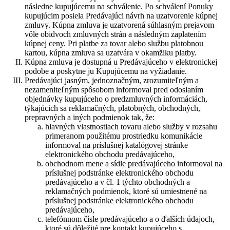
následne kupujúcemu na schválenie. Po schválení Ponuky
kupujúcim posiela Predávajúci návrh na uzatvorenie kúpnej
zmluvy. Kúpna zmluva je uzatvorená súhlasným prejavom
vôle obidvoch zmluvných strán a následným zaplatením
kúpnej ceny. Pri platbe za tovar alebo službu platobnou
kartou, kúpna zmluva sa uzatvára v okamžiku platby.
Kúpna zmluva je dostupná u Predávajúceho v elektronickej
podobe a poskytne ju Kupujúcemu na vyžiadanie.
Predávajúci jasným, jednoznačným, zrozumiteľným a
nezameniteľným spôsobom informoval pred odoslaním
objednávky kupujúceho o predzmluvných informáciách,
týkajúcich sa reklamačných, platobných, obchodných,
prepravných a iných podmienok tak, že:
hlavných vlastnostiach tovaru alebo služby v rozsahu
primeranom použitému prostriedku komunikácie
informoval na príslušnej katalógovej stránke
elektronického obchodu predávajúceho,
obchodnom mene a sídle predávajúceho informoval na
príslušnej podstránke elektronického obchodu
predávajúceho a v čl. 1 týchto obchodných a
reklamačných podmienok, ktoré sú umiestnené na
príslušnej podstránke elektronického obchodu
predávajúceho,
telefónnom čísle predávajúceho a o ďalších údajoch,
ktoré sú dôležité pre kontakt kupujúceho s