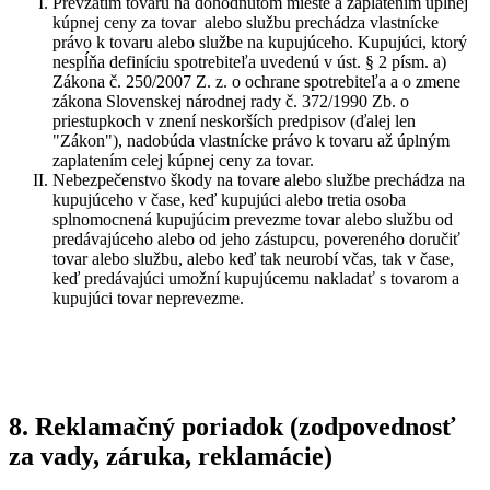
Prevzatím tovaru na dohodnutom mieste a zaplatením úplnej
kúpnej ceny za tovar alebo službu prechádza vlastnícke
právo k tovaru alebo službe na kupujúceho. Kupujúci, ktorý
nespĺňa definíciu spotrebiteľa uvedenú v úst. § 2 písm. a)
Zákona č. 250/2007 Z. z. o ochrane spotrebiteľa a o zmene
zákona Slovenskej národnej rady č. 372/1990 Zb. o
priestupkoch v znení neskorších predpisov (ďalej len
"Zákon"), nadobúda vlastnícke právo k tovaru až úplným
zaplatením celej kúpnej ceny za tovar.
Nebezpečenstvo škody na tovare alebo službe prechádza na
kupujúceho v čase, keď kupujúci alebo tretia osoba
splnomocnená kupujúcim prevezme tovar alebo službu od
predávajúceho alebo od jeho zástupcu, povereného doručiť
tovar alebo službu, alebo keď tak neurobí včas, tak v čase,
keď predávajúci umožní kupujúcemu nakladať s tovarom a
kupujúci tovar neprevezme.
8. Reklamačný poriadok (zodpovednosť
za vady, záruka, reklamácie)