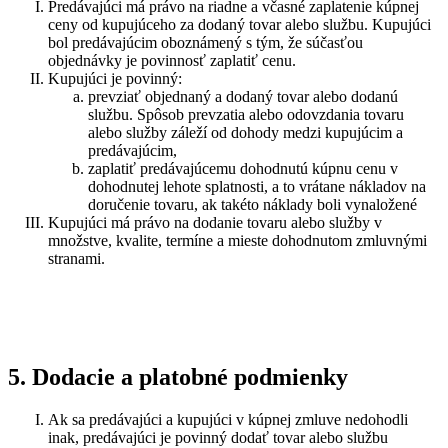
Predávajúci má právo na riadne a včasné zaplatenie kúpnej
ceny od kupujúceho za dodaný tovar alebo službu. Kupujúci
bol predávajúcim oboznámený s tým, že súčasťou
objednávky je povinnosť zaplatiť cenu.
Kupujúci je povinný:
prevziať objednaný a dodaný tovar alebo dodanú
službu. Spôsob prevzatia alebo odovzdania tovaru
alebo služby záleží od dohody medzi kupujúcim a
predávajúcim,
zaplatiť predávajúcemu dohodnutú kúpnu cenu v
dohodnutej lehote splatnosti, a to vrátane nákladov na
doručenie tovaru, ak takéto náklady boli vynaložené
Kupujúci má právo na dodanie tovaru alebo služby v
množstve, kvalite, termíne a mieste dohodnutom zmluvnými
stranami.
5. Dodacie a platobné podmienky
Ak sa predávajúci a kupujúci v kúpnej zmluve nedohodli
inak, predávajúci je povinný dodať tovar alebo službu