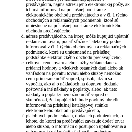
predávajúcim, najmä adresu jeho elektronickej pošty, ak
ich má informoval na príslušnej podstránke
elektronického obchodu predávajúceho a v čl. 1 týchto
obchodných a reklamačných podmienok, ktoré sú
umiestnené na príslušnej podstránke elektronického
obchodu predávajúceho,
adrese predávajúceho, na ktorej môže kupujúci uplatniť
reklamáciu tovaru, podať sťažnosť alebo iný podnet
informoval v čl. 1 týchto obchodných a reklamačných
podmienok, ktoré sú umiestnené na príslušnej
podstránke elektronického obchodu predávajúceho,
celkovej cene tovaru alebo služby vrátane dane z
pridanej hodnoty a všetkých ostatných daní alebo ak
vzhľadom na povahu tovaru alebo služby nemožno
cenu primerane určiť vopred, spôsob, akým sa
vypočíta, ako aj o nákladoch na dopravu, dodanie,
poštovné a iné náklady a poplatky, alebo, ak tieto
náklady a poplatky nemožno určiť vopred o
skutočnosti, že kupujúci ich bude povinný uhradiť
informoval na príslušnej katalógovej stránke
elektronického obchodu predávajúceho,
platobných podmienkach, dodacích podmienkach, o
lehote, do ktorej sa predávajúci zaväzuje dodať tovar
alebo službu, o informácii o postupoch uplatňovania a
vybavovania reklamácií, sťažností a podnetov